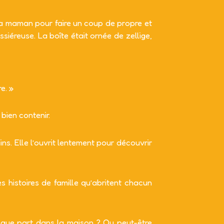
 sa maman pour faire un coup de propre et
siéreuse. La boîte était ornée de zellige,
e. »
 bien contenir.
ins. Elle l’ouvrit lentement pour découvrir
s histoires de famille qu’abritent chacun
uelque part dans la maison ? Ou peut-être