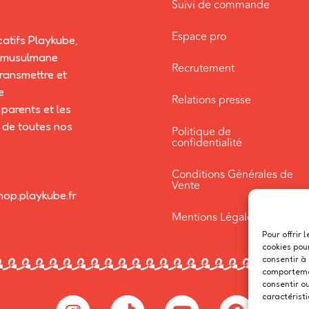
Suivi de commande
Espace pro
catifs Playkube,
re musulmane
Recrutement
transmettre et
e
Relations presse
parents et les
 de toutes nos
Politique de
confidentialité
Conditions Générales de
Vente
hop.playkube.fr
Mentions Légales
Pour offrir 
cookies pou
consentir à
comportemen
consentir o
caractéristi