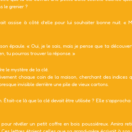
s le grenier ?
it assise à côté d’elle pour lui souhaiter bonne nuit. « M
 épaule. « Oui, je le sais, mais je pense que ta découverte
ien, tu pourras trouver la réponse. »
e le mystère de la clé.
ntivement chaque coin de la maison, cherchant des indices qu
 presque invisible derrière une pile de vieux cartons.
Était-ce là que la clé devait être utilisée ? Elle s’approcha
t pour révéler un petit coffre en bois poussiéreux. Amira ret
s. Ces lettres étaient celles que sa grand-mère écrivait à so