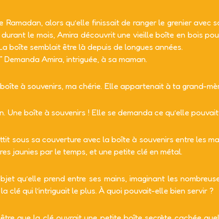
 Ramadan, alors qu’elle finissait de ranger le grenier avec
durant le mois, Amira découvrit une vieille boîte en bois pous
a boîte semblait être là depuis de longues années.
ur?” Demanda Amira, intriguée, à sa maman.
oîte à souvenirs, ma chérie. Elle appartenait à ta grand-mèr
on. Une boîte à souvenirs ! Elle se demanda ce qu’elle pouvait
ttit sous sa couverture avec la boîte à souvenirs entre les ma
res jaunies par le temps, et une petite clé en métal.
objet qu’elle prend entre ses mains, imaginant les nombreuse
a clé qui l’intriguait le plus. À quoi pouvait-elle bien servir ?
t-être que la clé ouvrait une petite boîte secrète cachée q